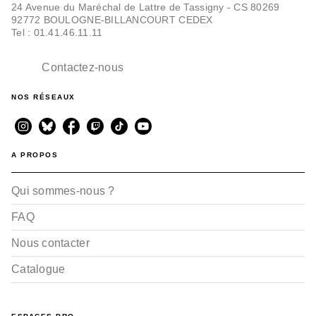
24 Avenue du Maréchal de Lattre de Tassigny - CS 80269
92772 BOULOGNE-BILLANCOURT CEDEX
DOCUMENTAIRES ET LIVRES
Tel : 01.41.46.11.11
D'ACTIVITÉS
Mes petites douceurs -
Mes cosy coloriages
Contactez-nous
Angelina De Sol
10/06/2026
NOS RÉSEAUX
A PROPOS
Qui sommes-nous ?
FAQ
Nous contacter
Catalogue