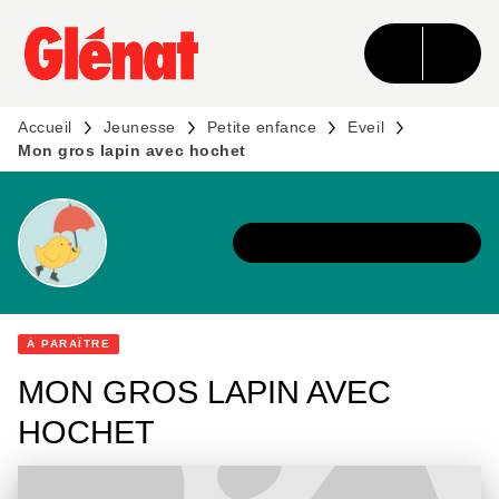
MENU
RECHERCHE
CONTENU
PIED DE PAGE
Accueil
Jeunesse
Petite enfance
Eveil
Mon gros lapin avec hochet
DÉCOUVRIR L'UNIVERS
À PARAÎTRE
MON GROS LAPIN AVEC
HOCHET