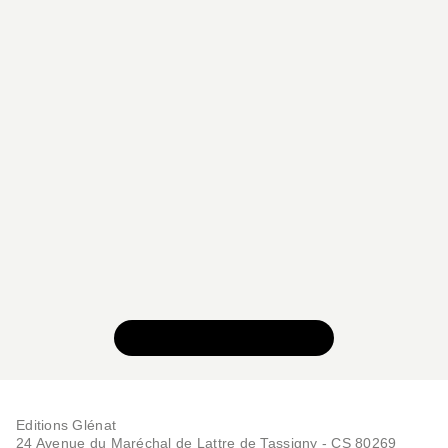
VOIR TOUTE LA SÉRIE
Editions Glénat
24 Avenue du Maréchal de Lattre de Tassigny - CS 80269