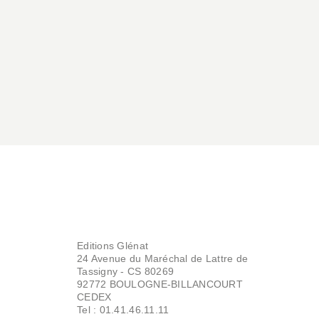
ALBUMS, LIVRES À ÉCOUTER
La valise de
Monsieur Li
Bernard Villiot
Bérengère Mariller-Gobber
13/03/2024
ALBUMS, LIVRES À ÉCOUTER
Editions Glénat
Les Lubies de
24 Avenue du Maréchal de Lattre de
Betty-Lou
Tassigny - CS 80269
Bernard Villiot
92772 BOULOGNE-BILLANCOURT
Misspaty
CEDEX
23/02/2022
Tel : 01.41.46.11.11