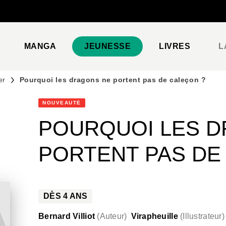
PIED DE PAGE
MANGA
JEUNESSE
LIVRES
L
er
Pourquoi les dragons ne portent pas de caleçon ?
NOUVEAUTÉ
POURQUOI LES 
PORTENT PAS DE
DÈS
4
ANS
Bernard Villiot
(
Auteur
)
Virapheuille
(
Illustrateur
)