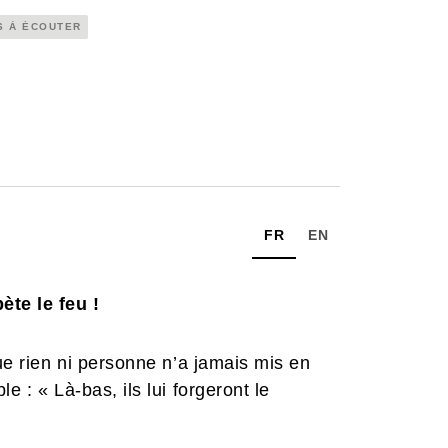
S À ÉCOUTER
FR
EN
te le feu !
que rien ni personne n’a jamais mis en
e : « Là-bas, ils lui forgeront le