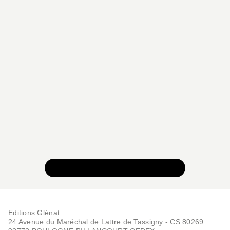
VOIR TOUTE LA COLLECTION
Editions Glénat
24 Avenue du Maréchal de Lattre de Tassigny - CS 80269