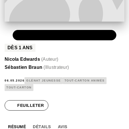
PAPIER
10,90 €
DÈS
1
ANS
Nicola Edwards
(
Auteur
)
Sébastien Braun
(
Illustrateur
)
06.05.2026
GLÉNAT JEUNESSE
TOUT-CARTON ANIMÉS
TOUT-CARTON
FEUILLETER
RÉSUMÉ
DÉTAILS
AVIS