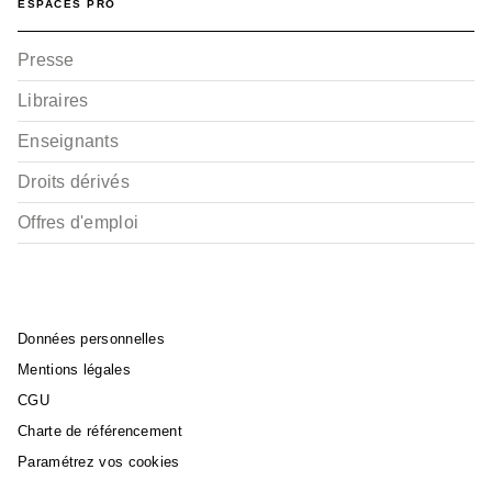
ESPACES PRO
ALBUMS, LIVRES À ÉCOUTER
La bibliothèque de la
forêt
Presse
Seoha Lim
04/12/2020
Libraires
Enseignants
Droits dérivés
Offres d'emploi
Données personnelles
Mentions légales
CGU
Charte de référencement
Paramétrez vos cookies