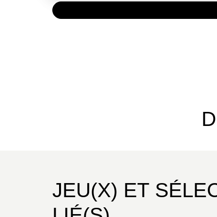
PAPIER
13,90 
D
JEU(X) ET SÉLE
LIÉ(S)