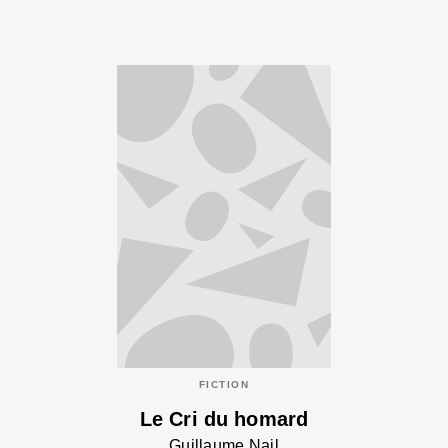
FICTION
Le Cri du homard
Guillaume Nail