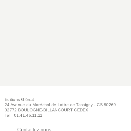
SCIENCES ET HISTOIRE
Le grand livre des
avions de combat 2e
éditi…
Paolo Matricardi
26/05/2021
Editions Glénat
24 Avenue du Maréchal de Lattre de Tassigny - CS 80269
92772 BOULOGNE-BILLANCOURT CEDEX
Tel : 01.41.46.11.11
Contactez-nous