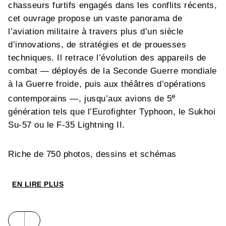
chasseurs furtifs engagés dans les conflits récents,
cet ouvrage propose un vaste panorama de
l’aviation militaire à travers plus d’un siècle
d’innovations, de stratégies et de prouesses
techniques. Il retrace l’évolution des appareils de
combat — déployés de la Seconde Guerre mondiale
à la Guerre froide, puis aux théâtres d’opérations
e
contemporains —, jusqu’aux avions de 5
génération tels que l’Eurofighter Typhoon, le Sukhoi
Su-57 ou le F-35 Lightning II.
Riche de 750 photos, dessins et schémas
techniques, cette nouvelle édition entièrement mise
à jour intègre les programmes les plus récents de
EN LIRE PLUS
e
6
génération : du
Next Generation Air Dominance
américain au
New Generation Fighter
porté par la
France, l’Allemagne et l’Espagne, sans oublier le