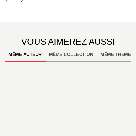
Tempest
britannique. L’ouvrage accorde également
une large place aux drones, désormais au cœur des
opérations en Ukraine comme au Moyen-Orient, et
qui éclairent les avancées technologiques qui
redessinent aujourd’hui la guerre aérienne.
VOUS AIMEREZ AUSSI
MÊME AUTEUR
MÊME COLLECTION
MÊME THÈME