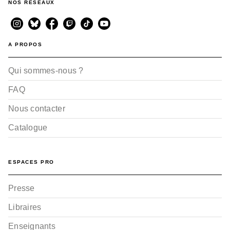
NOS RÉSEAUX
A PROPOS
Qui sommes-nous ?
RANDONNÉE
FAQ
Lacs des Pyrénées
Vol.2 Ouest
Nous contacter
François Laurens
09/04/2025
Catalogue
ESPACES PRO
Presse
Libraires
Enseignants
RANDONNÉE