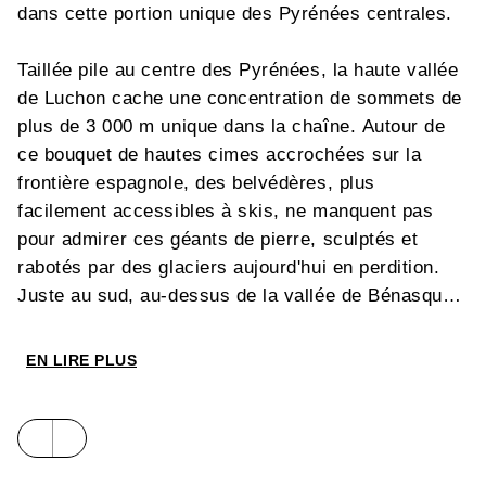
dans cette portion unique des Pyrénées centrales.
Taillée pile au centre des Pyrénées, la haute vallée
de Luchon cache une concentration de sommets de
plus de 3 000 m unique dans la chaîne. Autour de
ce bouquet de hautes cimes accrochées sur la
frontière espagnole, des belvédères, plus
facilement accessibles à skis, ne manquent pas
pour admirer ces géants de pierre, sculptés et
rabotés par des glaciers aujourd'hui en perdition.
Juste au sud, au-dessus de la vallée de Bénasque,
le massif de l'Aneto domine tranquillement le reste
de la chaîne du haut de ses 3 404 m. À l'est, c'est
EN LIRE PLUS
depuis le val d'Aran voisin que l'on entre dans le
parc national espagnol des Aygues Tortes, où le
célébrissime sommet des Encantats a donné son
nom au plus beau massif qui soit ; à parcourir de