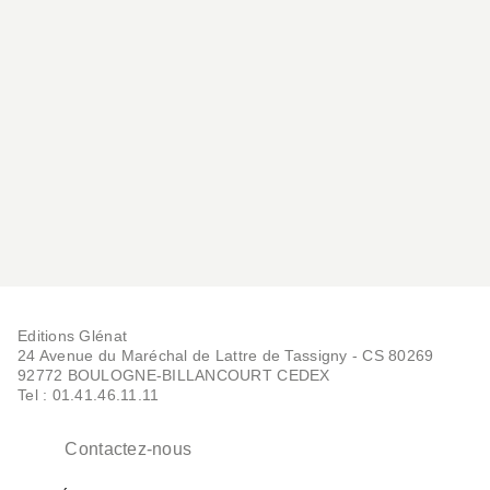
Editions Glénat
24 Avenue du Maréchal de Lattre de Tassigny - CS 80269
92772 BOULOGNE-BILLANCOURT CEDEX
MONTAGNE
Tel : 01.41.46.11.11
Pyrénées Ariégeoises
François Laurens
01/10/2025
Contactez-nous