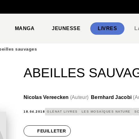
PIED DE PAGE
MANGA
JEUNESSE
LIVRES
L
beilles sauvages
ABEILLES SAUVA
Nicolas Vereecken
(
Auteur
)
Bernhard Jacobi
(
A
18.04.2018
GLÉNAT LIVRES
LES MOSAÏQUES NATURE
SC
FEUILLETER