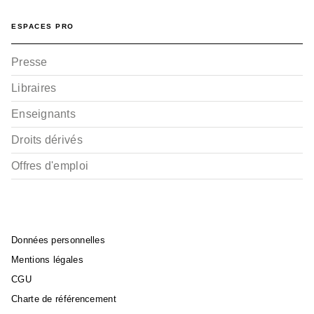
ESPACES PRO
RANDONNÉE
Presse
Provence - T. 1
Stéphane Couette
Lionel Marchèse
Libraires
01/09/2010
Enseignants
Droits dérivés
Offres d'emploi
Données personnelles
Mentions légales
CGU
Charte de référencement