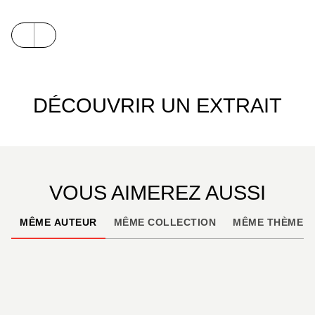
Installés en Provence, les auteurs sont tous
accompagnateurs en montagne. Ils ont la volonté
de faire partager, tant par les mots que par la
randonnée, cette Provence aux multiples visages
DÉCOUVRIR UN EXTRAIT
tout en alertant sur la fragilité de cette nature
généreuse.
VOUS AIMEREZ AUSSI
MÊME AUTEUR
MÊME COLLECTION
MÊME THÈME