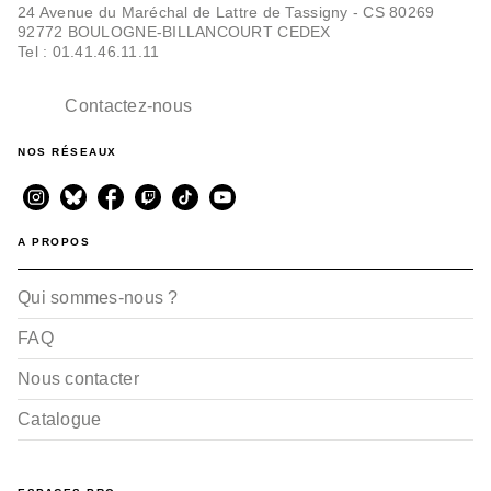
13/04/2022
24 Avenue du Maréchal de Lattre de Tassigny - CS 80269
92772 BOULOGNE-BILLANCOURT CEDEX
Tel : 01.41.46.11.11
Contactez-nous
NOS RÉSEAUX
VOYAGES, SPORT ET HOBBIES
A PROPOS
Balades à vélo dans le
Haut-Rhin
Jean-Philippe Perrusson
Qui sommes-nous ?
17/04/2013
FAQ
Nous contacter
Catalogue