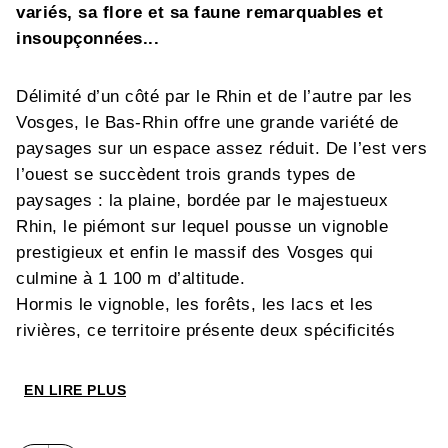
variés, sa flore et sa faune remarquables et
insoupçonnées...
Délimité d’un côté par le Rhin et de l’autre par les
Vosges, le Bas-Rhin offre une grande variété de
paysages sur un espace assez réduit. De l’est vers
l’ouest se succèdent trois grands types de
paysages : la plaine, bordée par le majestueux
Rhin, le piémont sur lequel pousse un vignoble
prestigieux et enfin le massif des Vosges qui
culmine à 1 100 m d’altitude.
Hormis le vignoble, les forêts, les lacs et les
rivières, ce territoire présente deux spécificités
remarquables qui font de ce territoire un véritable
paradis pour les randonneurs : les rochers et les
EN LIRE PLUS
châteaux.
Ce guide propose 40 balades faciles