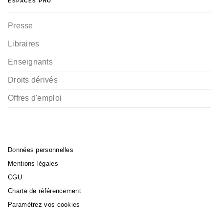
ESPACES PRO
VOYAGES, SPORT ET HOBBIES
Presse
Balades à vélo dans le
Bas-Rhin
Libraires
Jean-Philippe Perrusson
17/04/2013
Enseignants
Droits dérivés
Offres d'emploi
Données personnelles
Mentions légales
CGU
Charte de référencement
Paramétrez vos cookies