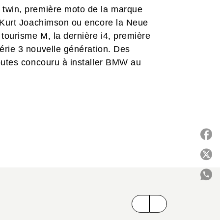
 twin, première moto de la marque
r Kurt Joachimson ou encore la Neue
 tourisme M, la dernière i4, première
érie 3 nouvelle génération. Des
toutes concouru à installer BMW au
ony Lewin retrace ici toute l’histoire du
s premières productions jusqu’aux
ui et de demain. Cette nouvelle édition
ionnante iconographie dont de très
breux schémas techniques ou documents
ditoriale à la hauteur de l’excellence
P
C