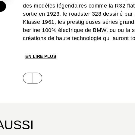
des modèles légendaires comme la R32 flat
€
sortie en 1923, le roadster 328 dessiné pa
Klasse 1961, les prestigieuses séries grand
berline 100% électrique de BMW, ou ou la s
créations de haute technologie qui auront 
sommet de l’automobile haut de gamme.
Auteur spécialiste de la marque bavaroise, T
EN LIRE PLUS
constructeur, chronologiquement, depuis le
modèles hybrides et électriques d’aujourd’h
entièrement mise à jour réunit une impress
belles photographies de studio et de nom
rares issus des archives BMW. Une qualité é
de la marque allemande.
AUSSI