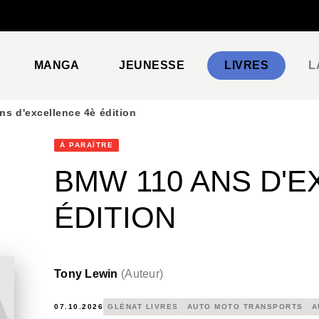
PIED DE PAGE
MANGA
JEUNESSE
LIVRES
L
s d'excellence 4è édition
À PARAÎTRE
BMW 110 ANS D'E
ÉDITION
Tony Lewin
(
Auteur
)
07.10.2026
GLÉNAT LIVRES
AUTO MOTO TRANSPORTS
A