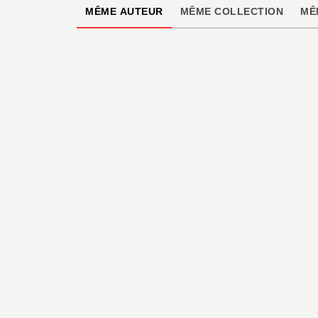
MÊME AUTEUR
MÊME COLLECTION
MÊ
AUTO-MOTO
BMW Un siècle
d'excellence 3e
édition
Tony Lewin