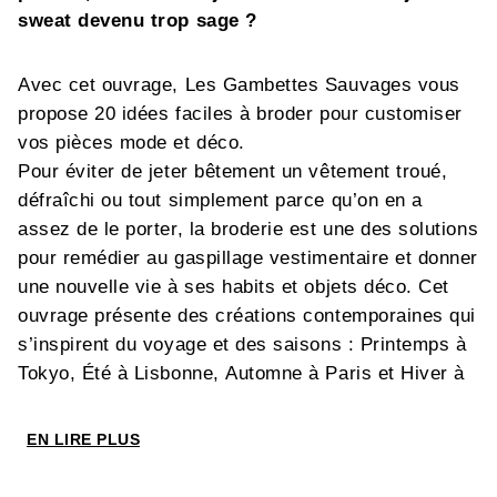
sweat devenu trop sage ?
Avec cet ouvrage, Les Gambettes Sauvages vous
propose 20 idées faciles à broder pour customiser
vos pièces mode et déco.
Pour éviter de jeter bêtement un vêtement troué,
défraîchi ou tout simplement parce qu’on en a
assez de le porter, la broderie est une des solutions
pour remédier au gaspillage vestimentaire et donner
une nouvelle vie à ses habits et objets déco. Cet
ouvrage présente des créations contemporaines qui
s’inspirent du voyage et des saisons : Printemps à
Tokyo, Été à Lisbonne, Automne à Paris et Hiver à
Stockholm. Vous apprendrez ainsi à réparer
l'accroc d'un t-shirt au fil doré à la façon
EN LIRE PLUS
du
kintsugi
, à réveiller votre chapeau de paille avec
des fleurs de bougainvilliers en raphia, à