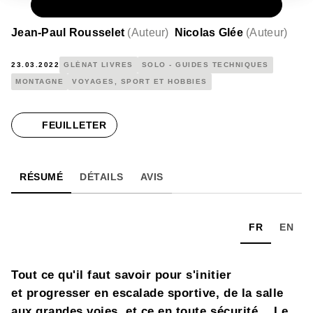
PAPIER
19,95 €
Jean-Paul Rousselet
(
Auteur
)
Nicolas Glée
(
Auteur
)
23.03.2022
GLÉNAT LIVRES
SOLO - GUIDES TECHNIQUES
MONTAGNE
VOYAGES, SPORT ET HOBBIES
FEUILLETER
RÉSUMÉ
DÉTAILS
AVIS
FR
EN
Tout ce qu'il faut savoir pour s'initier
et progresser en escalade sportive, de la salle
aux grandes voies, et ce en toute sécurité… Le