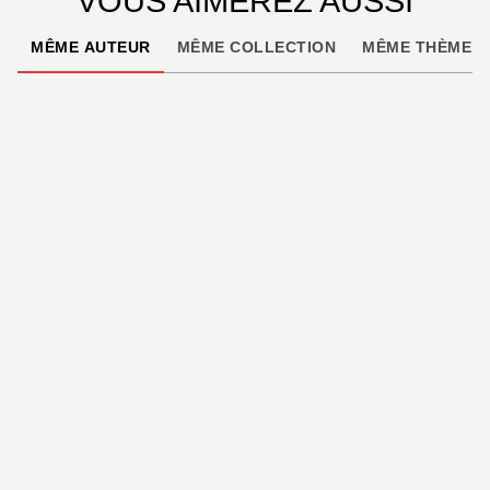
VOUS AIMEREZ AUSSI
MÊME AUTEUR
MÊME COLLECTION
MÊME THÈME
VOYAGES, SPORT ET HOBBIES
À vélo autour de
Grenoble (2e ed)
Jean-Paul Rousselet