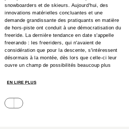
snowboarders et de skieurs. Aujourd'hui, des
innovations matérielles concluantes et une
demande grandissante des pratiquants en matière
de hors-piste ont conduit à une démocratisation du
freeride. La dernière tendance en date s'appelle
freerando : les freeriders, qui n'avaient de
considération que pour la descente, s'intéressent
désormais à la montée, dès lors que celle-ci leur
ouvre un champ de possibilités beaucoup plus
vaste. Les fabricants, le public, les médias
spécialisés s'emparent de cette évolution, avec son
EN LIRE PLUS
corollaire: une fréquentation plus importante des
zones vierges et éloignées. La sécurité, notamment
la question des avalanches, prend logiquement une
place importante dans ce livre.
Le matériel (skis, snowboards, vêtements