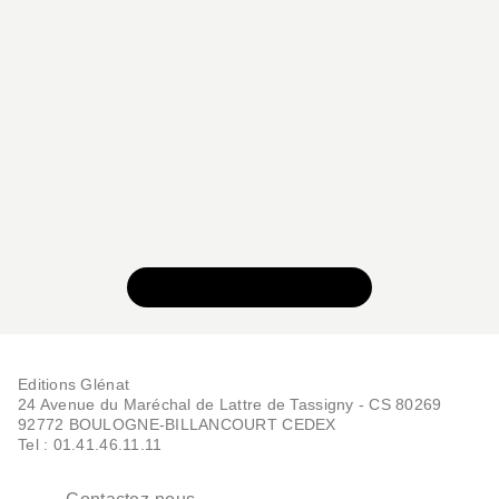
VOIR TOUTE LA SÉRIE
Editions Glénat
24 Avenue du Maréchal de Lattre de Tassigny - CS 80269
92772 BOULOGNE-BILLANCOURT CEDEX
Tel : 01.41.46.11.11