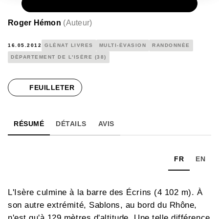
PAPIER
18,50 €
Roger Hémon
(
Auteur
)
16.05.2012
GLÉNAT LIVRES
MULTI-ÉVASION
RANDONNÉE
DÉPARTEMENT DE L'ISÈRE (38)
FEUILLETER
RÉSUMÉ
DÉTAILS
AVIS
FR
EN
L'Isère culmine à la barre des Écrins (4 102 m). À
son autre extrémité, Sablons, au bord du Rhône,
n'est qu'à 129 mètres d'altitude. Une telle différence