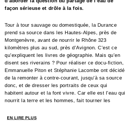
d’aborder la question du partage de l’eau de
façon sérieuse et drôle à la fois.
Tour à tour sauvage ou domestiquée, la Durance
prend sa source dans les Hautes-Alpes, près de
Montgenèvre, avant de nourrir le Rhône 323
kilomètres plus au sud, près d’Avignon. C’est ce
qu’expliquent les livres de géographie. Mais qu’en
disent ses riverains ? Pour réaliser ce docu-fiction,
Emmanuelle Piton et Stéphanie Lacombe ont décidé
de la remonter à contre-courant, jusqu’à sa source
donc, et de dresser les portraits de ceux qui
habitent autour et la font vivre. Car elle est l’eau qui
nourrit la terre et les hommes, fait tourner les
turbines des usines hydroélectriques et attire sur
les berges des lacs qu’elle alimente touristes et
EN LIRE PLUS
sportifs. C’est aussi celle qui sort de son lit pour