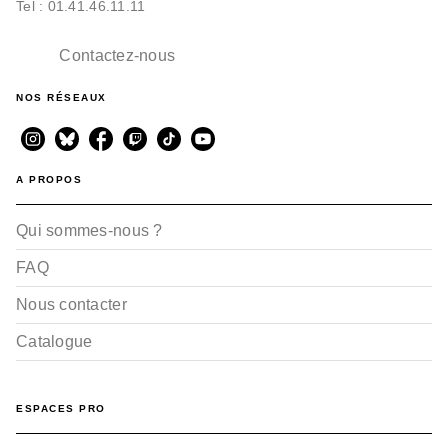
Tel : 01.41.46.11.11
Contactez-nous
NOS RÉSEAUX
AUTO-MOTO
Ferrari en Formule 1 2e
A PROPOS
ED
Peter Nygaard
06/11/2024
Qui sommes-nous ?
FAQ
Nous contacter
Catalogue
ESPACES PRO
AUTO-MOTO
Ferrari en Formule 1