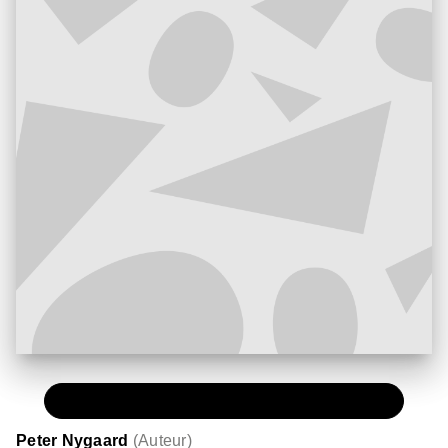
PAPIER
59,95 €
Peter Nygaard
(
Auteur
)