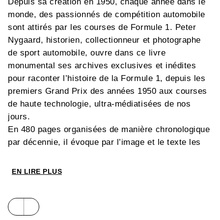
Depuis sa création en 1950, chaque année dans le
monde, des passionnés de compétition automobile
sont attirés par les courses de Formule 1. Peter
Nygaard, historien, collectionneur et photographe
de sport automobile, ouvre dans ce livre
monumental ses archives exclusives et inédites
pour raconter l’histoire de la Formule 1, depuis les
premiers Grand Prix des années 1950 aux courses
de haute technologie, ultra-médiatisées de nos
jours.
En 480 pages organisées de manière chronologique
par décennie, il évoque par l’image et le texte les
champions légendaires, les plus grandes victoires,
les incidents de course, l’évolution des machines,
EN LIRE PLUS
le travail acharné des mécaniciens dans les
paddocks et dans les stands.
Cette nouvelle édition conclut la saison 2022 avec
le deuxième titre de champion du monde de Max