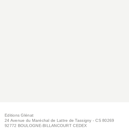
AUTO-MOTO
La Formule 1 75 ANS
Peter Nygaard
13/11/2025
Editions Glénat
24 Avenue du Maréchal de Lattre de Tassigny - CS 80269
92772 BOULOGNE-BILLANCOURT CEDEX