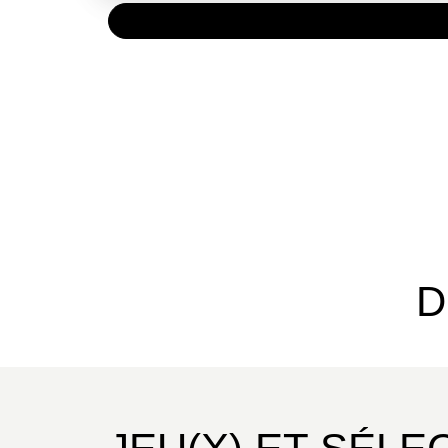
PAPIER
9,90 €
D