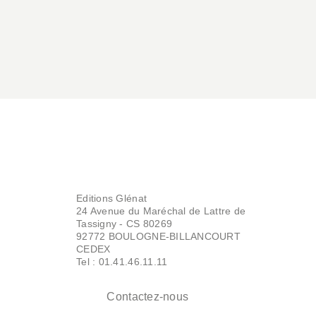
Gaspard de la Meije
Isabelle Scheibli
06/06/2018
MONTAGNE
Le roman de
Editions Glénat
Gaspard de la Meije
24 Avenue du Maréchal de Lattre de
Isabelle Scheibli
Tassigny - CS 80269
26/01/2005
92772 BOULOGNE-BILLANCOURT
CEDEX
Tel : 01.41.46.11.11
Contactez-nous