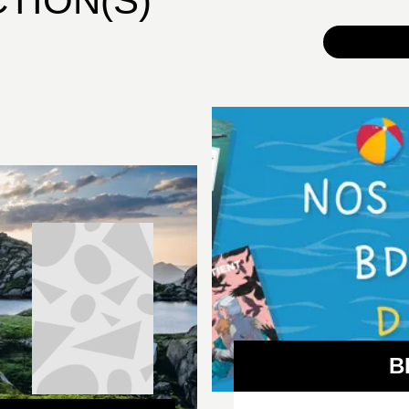
CTION(S)
TOUS 
B