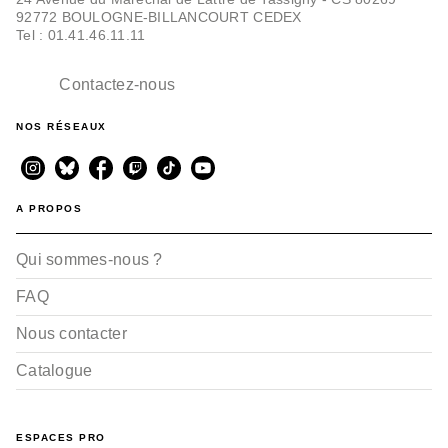
92772 BOULOGNE-BILLANCOURT CEDEX
MONTAGNE
Tel : 01.41.46.11.11
Villages d'alpinisme
des Écrins
Pascal Sombardier
Contactez-nous
06/07/2022
NOS RÉSEAUX
A PROPOS
Qui sommes-nous ?
FAQ
RANDONNÉE
Vercors secret
Nous contacter
Pascal Sombardier
23/03/2016
Catalogue
ESPACES PRO