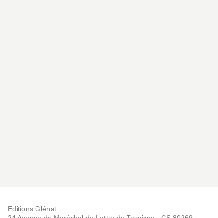
Editions Glénat
24 Avenue du Maréchal de Lattre de Tassigny - CS 80269