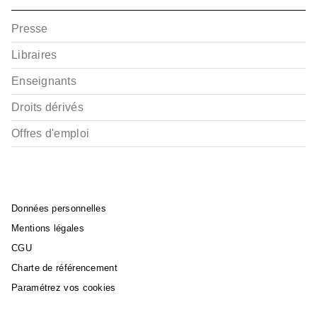
Presse
Libraires
Enseignants
RANDONNÉE
Chartreuse, les plus
Droits dérivés
belles randonnées
Pascal Sombardier
16/03/2016
Offres d'emploi
Données personnelles
Mentions légales
CGU
Charte de référencement
RANDONNÉE
Paramétrez vos cookies
Trièves, Dévoluy, les
plus belles randonnées
Pascal Sombardier