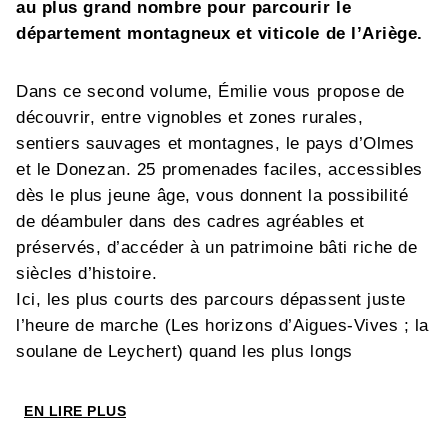
au plus grand nombre pour parcourir le
département montagneux et viticole de l’Ariège.
Dans ce second volume, Émilie vous propose de
découvrir, entre vignobles et zones rurales,
sentiers sauvages et montagnes, le pays d’Olmes
et le Donezan. 25 promenades faciles, accessibles
dès le plus jeune âge, vous donnent la possibilité
de déambuler dans des cadres agréables et
préservés, d’accéder à un patrimoine bâti riche de
siècles d’histoire.
Ici, les plus courts des parcours dépassent juste
l’heure de marche (Les horizons d’Aigues-Vives ; la
soulane de Leychert) quand les plus longs
atteignent 3 h (Bonnac et le pont de Marcel ; le
panorama du Tarbésou). Vous découvrirez au
EN LIRE PLUS
rythme approprié de la marche à pied, la chapelle