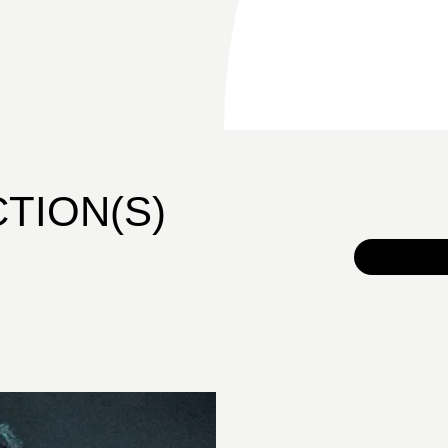
CTION(S)
TOUS 