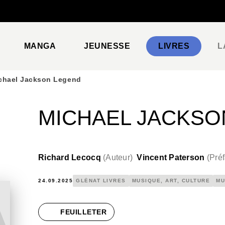
PIED DE PAGE
MANGA
JEUNESSE
LIVRES
L
chael Jackson Legend
MICHAEL JACKSO
Richard Lecocq
(
Auteur
)
Vincent Paterson
(
Préf
24.09.2025
GLÉNAT LIVRES
MUSIQUE, ART, CULTURE
MU
FEUILLETER