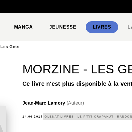
PIED DE PAGE
MANGA
JEUNESSE
LIVRES
L
 Les Gets
MORZINE - LES G
Ce livre n'est plus disponible à la ven
Jean-Marc Lamory
(
Auteur
)
14.06.2017
GLÉNAT LIVRES
LE P'TIT CRAPAHUT
RANDO