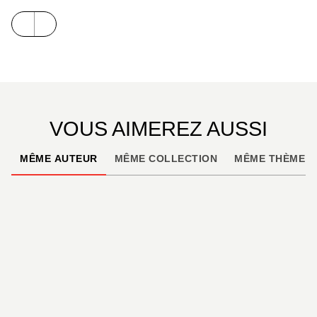
–
un guide présentant 80 espèces
d’oiseaux
nicheurs, avec, pour chacune :
• un texte comportant description, régime
alimentaire, comportement, reproduction, répartition
géographique…
VOUS AIMEREZ AUSSI
• une fiche technique mentionnant taille et poids,
MÊME AUTEUR
MÊME COLLECTION
MÊME THÈME
statut (migrateur, sédentaire…), habitat, période de
reproduction, fréquence, statut de protection
• une photographie
• un dessin au trait.
–
un carnet de terrain
comprenant :