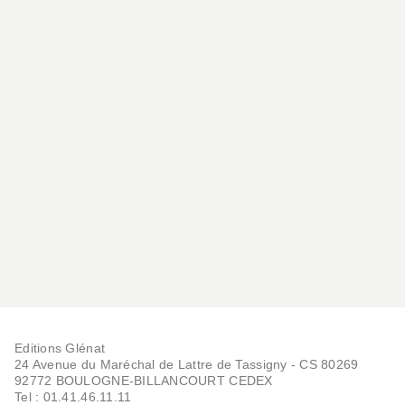
• observer et reconnaître les oiseaux
• calendrier d’observation des oiseaux de France
• carnet d’observation des oiseaux de France
Editions Glénat
24 Avenue du Maréchal de Lattre de Tassigny - CS 80269
92772 BOULOGNE-BILLANCOURT CEDEX
Tel : 01.41.46.11.11