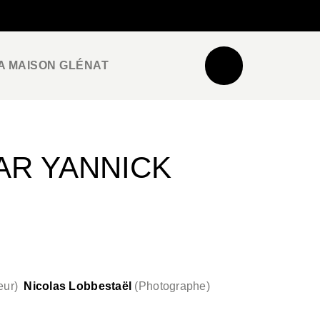
NEWSLETTER
ESPACE PRO / PRESSE
A MAISON GLÉNAT
AR YANNICK
eur
)
Nicolas Lobbestaël
(
Photographe
)