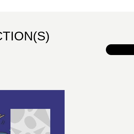
CTION(S)
TOUS 