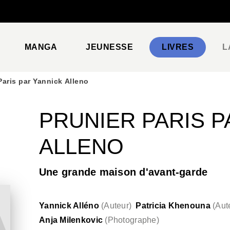
PIED DE PAGE
MANGA
JEUNESSE
LIVRES
L
Paris par Yannick Alleno
PRUNIER PARIS P
ALLENO
Une grande maison d'avant-garde
Yannick Alléno
(
Auteur
)
Patricia Khenouna
(
Aut
Anja Milenkovic
(
Photographe
)