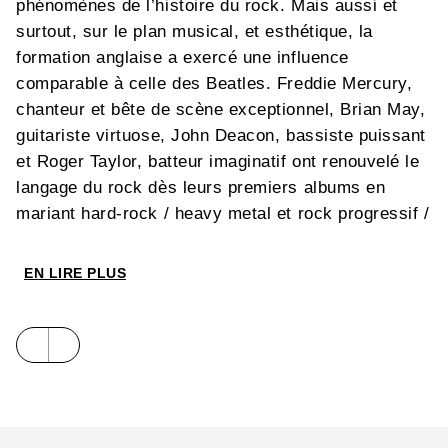
phénomènes de l’histoire du rock. Mais aussi et
surtout, sur le plan musical, et esthétique, la
formation anglaise a exercé une influence
comparable à celle des Beatles. Freddie Mercury,
chanteur et bête de scène exceptionnel, Brian May,
guitariste virtuose, John Deacon, bassiste puissant
et Roger Taylor, batteur imaginatif ont renouvelé le
langage du rock dès leurs premiers albums en
mariant hard-rock / heavy metal et rock progressif /
symphonique et, en ajoutant à ce détonant cocktail,
une touche de comédie musicale, de music-hall et
EN LIRE PLUS
d’opéra. Un album tout spécialement en témoigne,
A Night at the Opera
dont est extraite
Bohemian
Rhapsody
. Mais le talent de Queen, également, a
été de toujours se remettre en question. Ainsi, dans
les années 1980, le groupe londonien s’est orienté
vers la new wave et le funk, là encore avec une
égale inspiration et un énorme succès. Puis,