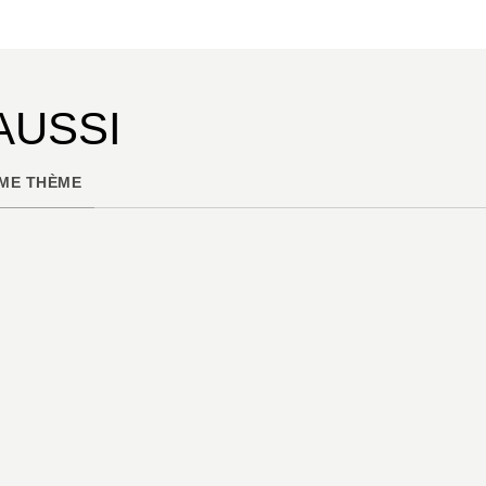
Rien d’étonnant à ce que ce jeune chef japon
gastronomie en Champagne.
AUSSI
ME THÈME