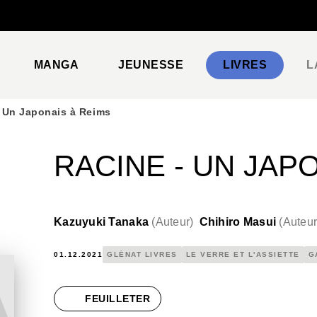
PIED DE PAGE
MANGA
JEUNESSE
LIVRES
L
- Un Japonais à Reims
RACINE - UN JAP
Kazuyuki Tanaka
(
Auteur
)
Chihiro Masui
(
Auteu
01.12.2021
GLÉNAT LIVRES
LE VERRE ET L'ASSIETTE
G
FEUILLETER