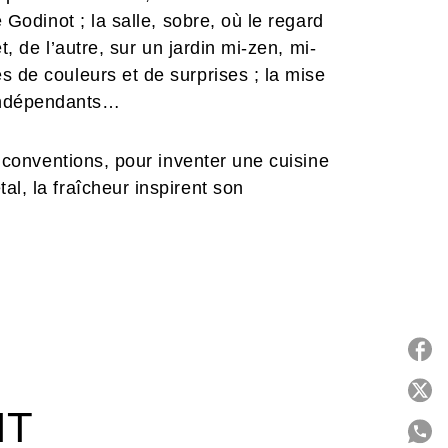
e Godinot ; la salle, sobre, où le regard
t, de l’autre, sur un jardin mi-zen, mi-
s de couleurs et de surprises ; la mise
indépendants…
s conventions, pour inventer une cuisine
l, la fraîcheur inspirent son
ka ajoute aux plaisirs de sa table, elle
éparation savantes, la complexité de
ustatifs participant à l’équilibre de
 force d’écrire pour ce livre plus de
P
ns de son intuition du goût.
IT