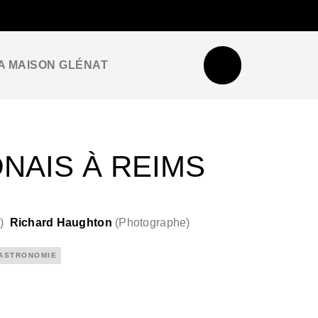
NEWSLETTER
ESPACE PRO / PRESSE
A MAISON GLÉNAT
ONAIS À REIMS
r
)
Richard Haughton
(
Photographe
)
ASTRONOMIE