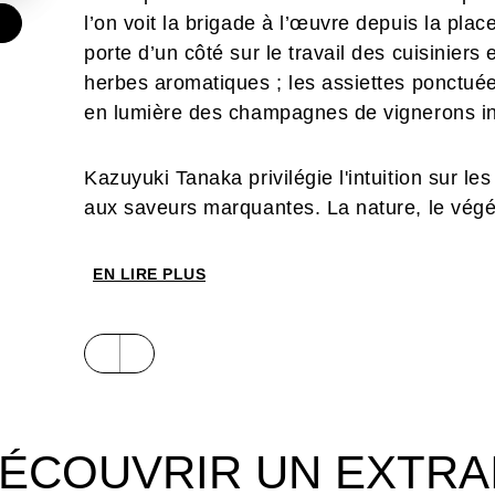
l’on voit la brigade à l’œuvre depuis la plac
€
porte d’un côté sur le travail des cuisiniers e
herbes aromatiques ; les assiettes ponctuée
en lumière des champagnes de vignerons 
Kazuyuki Tanaka privilégie l'intuition sur le
aux saveurs marquantes. La nature, le végéta
effervescence créative.
EN LIRE PLUS
Si la décontraction sympathique du chef Tana
ne doit pas dissimuler ses techniques de pr
ses assemblages et la multitude d’éléments g
chaque plat.
Lui qui travaille au
feeling
a réussi le tour de
quatre-vingts recettes originales, illustratio
ÉCOUVRIR UN EXTRA