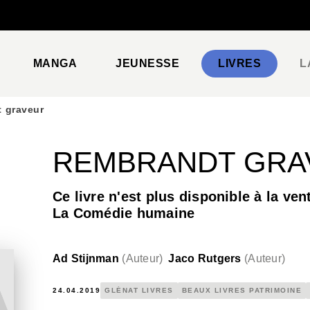
PIED DE PAGE
MANGA
JEUNESSE
LIVRES
L
 graveur
REMBRANDT GRA
Ce livre n'est plus disponible à la ven
La Comédie humaine
Ad Stijnman
(
Auteur
)
Jaco Rutgers
(
Auteur
)
24.04.2019
GLÉNAT LIVRES
BEAUX LIVRES PATRIMOINE