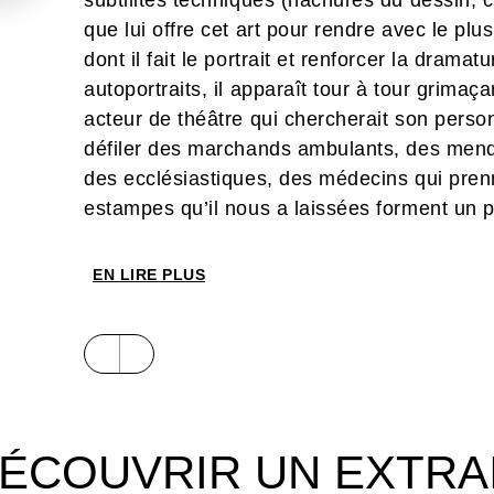
subtilités techniques (hachures du dessin, c
que lui offre cet art pour rendre avec le plu
dont il fait le portrait et renforcer la drama
autoportraits, il apparaît tour à tour grimaç
acteur de théâtre qui chercherait son perso
défiler des marchands ambulants, des mendi
des ecclésiastiques, des médecins qui pren
estampes qu’il nous a laissées forment un p
comédie humaine. Même dans les scènes bibl
passions humaines.
EN LIRE PLUS
Le Fonds Glénat pour le patrimoine et la cr
acquérir, au printemps 2017, la collection d
ÉCOUVRIR UN EXTRA
Neil Kaplan, constituée principalement de po
bibliques et qui a été depuis complétée. Ri