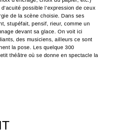
hoix d’encrage, choix du papier, etc.)
s d’acuité possible l’expression de ceux
turgie de la scène choisie. Dans ses
ant, stupéfait, pensif, rieur, comme un
nnage devant sa glace. On voit ici
ants, des musiciens, ailleurs ce sont
nent la pose. Les quelque 300
etit théâtre où se donne en spectacle la
iques il poursuit son exploration des
éation a eu la chance de pouvoir
e gravures du collectionneur britannique
IT
rtraits, d’autoportraits et de scènes
che de plus de soixante-dix gravures,