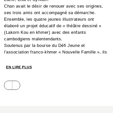
Chan avait le désir de renouer avec ses origines,
ses trois amis ont accompagné sa démarche.
Ensemble, les quatre jeunes illustrateurs ont
élaboré un projet éducatif de « théâtre dessiné »
(Lakorn Kou en khmer) avec des enfants
cambodgiens malentendants.
Soutenus par la bourse du Défi Jeune et
l'association franco-khmer « Nouvelle Famille », ils
ont ainsi passé sept mois au Cambodge, au sein
d'une école pour enfants sourds, apprenant à ceux-
EN LIRE PLUS
ci la bande dessinée et les aidant à créer un journal
illustré.
Chan, Lucie, Lisa et Sylvain ont consigné cette
expérience et les détails de leur vie quotidienne
dans leurs carnets de dessin comme sur bien
d'autres supports.