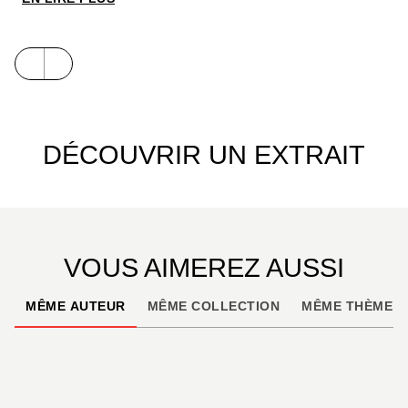
technique de course, maximiser l’élasticité de son
corps, optimiser son niveau de forme, créer une
route d’entraînement saine et efficace. Les
stratégies de prévention que vous délivrent
l’auteure n’ont qu’un seul but : courir avec passion
en étant pleinement épanoui.
DÉCOUVRIR UN EXTRAIT
VOUS AIMEREZ AUSSI
MÊME AUTEUR
MÊME COLLECTION
MÊME THÈME