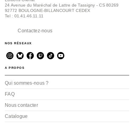
24 Avenue du Maréchal de Lattre de Tassigny - CS 80269
92772 BOULOGNE-BILLANCOURT CEDEX
Tel : 01.41.46.11.11
RANDONNÉE
Vanoise Beaufortain,
les plus belles
Contactez-nous
randonn…
Jean Gotteland
11/06/2025
NOS RÉSEAUX
A PROPOS
Qui sommes-nous ?
FAQ
Nous contacter
RANDONNÉE
Haute-Tarentaise (3e
ed)
Catalogue
Jean Gotteland
15/05/2024