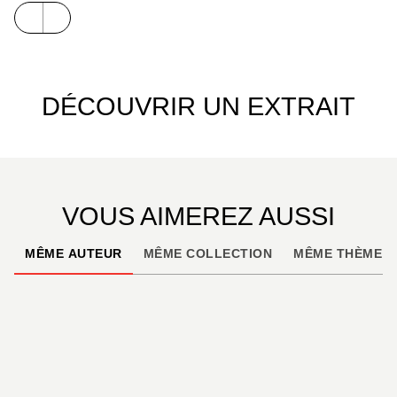
> Un QR-Code par balade permettant de
télécharger la trace GPS pour une navigation sur
smartphone.
DÉCOUVRIR UN EXTRAIT
> Les « P’tits Plus » pour compléter la découverte
ou agrémenter la balade.
VOUS AIMEREZ AUSSI
MÊME AUTEUR
MÊME COLLECTION
MÊME THÈME