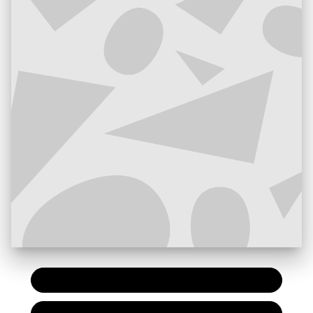
PAPIER
7,20 €