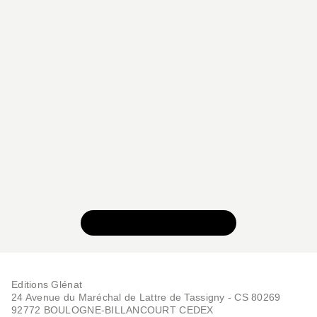
VOIR TOUTE LA SÉRIE
Editions Glénat
24 Avenue du Maréchal de Lattre de Tassigny - CS 80269
92772 BOULOGNE-BILLANCOURT CEDEX