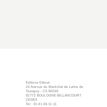
AVENTURE
2001 Nights Stories
- Tome 01 NE
Yukinobu Hoshino
04/10/2023
AVENTURE
2001 Nights Stories
Editions Glénat
- Tome 02 NE
24 Avenue du Maréchal de Lattre de
Yukinobu Hoshino
Tassigny - CS 80269
04/10/2023
92772 BOULOGNE-BILLANCOURT
CEDEX
Tel : 01.41.46.11.11