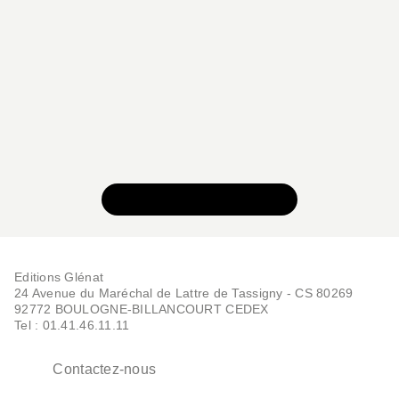
VOIR TOUTE LA SÉRIE
Editions Glénat
24 Avenue du Maréchal de Lattre de Tassigny - CS 80269
92772 BOULOGNE-BILLANCOURT CEDEX
Tel : 01.41.46.11.11
Contactez-nous