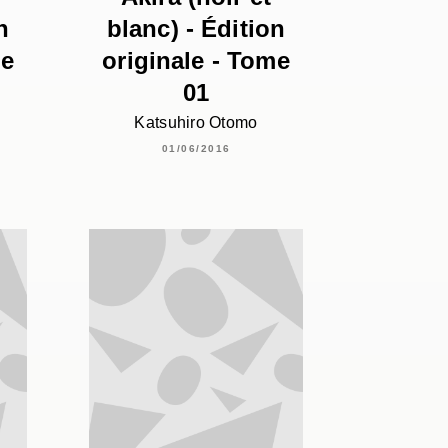
n
blanc) - Édition
me
originale - Tome
01
Katsuhiro Otomo
01/06/2016