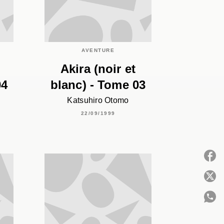
AVENTURE
Akira (noir et
04
blanc) - Tome 03
Katsuhiro Otomo
22/09/1999
P
C