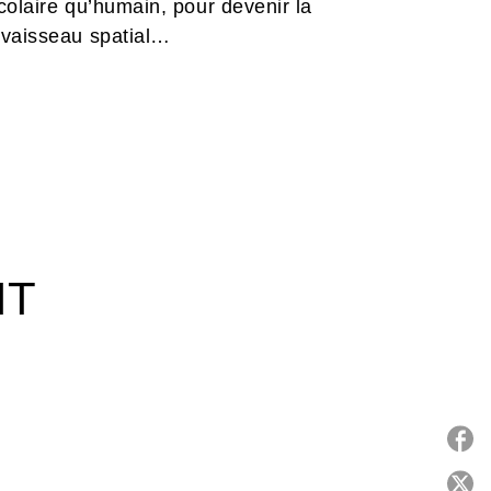
scolaire qu’humain, pour devenir la
 vaisseau spatial…
IT
P