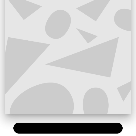
PAPIER
7,20 €