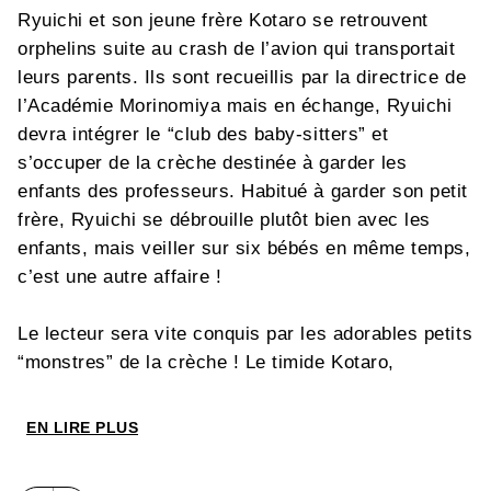
Ryuichi et son jeune frère Kotaro se retrouvent
orphelins suite au crash de l’avion qui transportait
leurs parents. Ils sont recueillis par la directrice de
l’Académie Morinomiya mais en échange, Ryuichi
devra intégrer le “club des baby-sitters” et
s’occuper de la crèche destinée à garder les
enfants des professeurs. Habitué à garder son petit
frère, Ryuichi se débrouille plutôt bien avec les
enfants, mais veiller sur six bébés en même temps,
c’est une autre affaire !
Le lecteur sera vite conquis par les adorables petits
“monstres” de la crèche ! Le timide Kotaro,
l’intrépide Taka, la sérieuse Kirin, le joyeux
Takuma, le craintif Kazuma et la petite Midori…
EN LIRE PLUS
chaque enfant possède son propre caractère et
l’auteur a passé de longs moments à étudier les