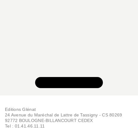
VOIR TOUTE LA SÉRIE
Editions Glénat
24 Avenue du Maréchal de Lattre de Tassigny - CS 80269
92772 BOULOGNE-BILLANCOURT CEDEX
Tel : 01.41.46.11.11