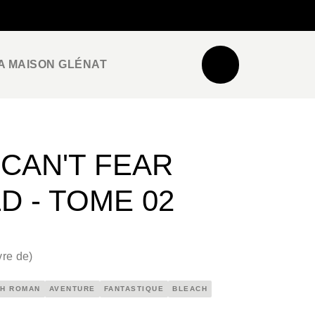
NEWSLETTER
ESPACE PRO / PRESSE
A MAISON GLÉNAT
CAN'T FEAR
 - TOME 02
vre de
)
H ROMAN
AVENTURE
FANTASTIQUE
BLEACH