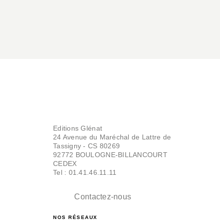
Can't Fear Your
Own World - T…
Narita Ryohgo
18/09/2024
Editions Glénat
AVENTURE
24 Avenue du Maréchal de Lattre de
Bleach Roman -
Tassigny - CS 80269
Can't Fear Your
92772 BOULOGNE-BILLANCOURT
Own World - T…
CEDEX
Narita Ryohgo
Tel : 01.41.46.11.11
07/09/2022
Contactez-nous
NOS RÉSEAUX