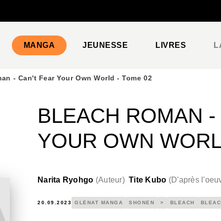
PIED DE PAGE
MANGA
JEUNESSE
LIVRES
L
an - Can't Fear Your Own World - Tome 02
BLEACH ROMAN - 
YOUR OWN WORLD
Narita Ryohgo
(
Auteur
)
Tite Kubo
(
D'après l'oeu
20.09.2023
GLÉNAT MANGA
SHONEN
>
BLEACH
BLEAC