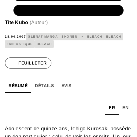
NUMÉRIQUE
4,99 €
Tite Kubo
(
Auteur
)
18.04.2007
GLÉNAT MANGA
SHONEN
>
BLEACH
BLEACH
FANTASTIQUE
BLEACH
FEUILLETER
RÉSUMÉ
DÉTAILS
AVIS
FR
EN
Adolescent de quinze ans, Ichigo Kurosaki possède
un don particulier : celui de voir les esprits. Un jour,