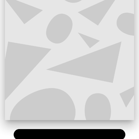
PAPIER
7,20 €