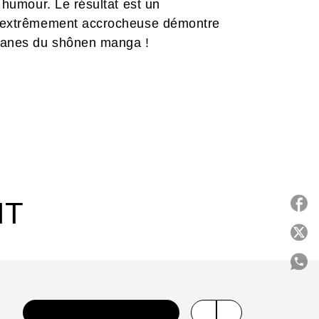
n humour. Le résultat est un
re extrêmement accrocheuse démontre
arcanes du shônen manga !
IT
P
C
VOIR TOUTE LA SÉRIE