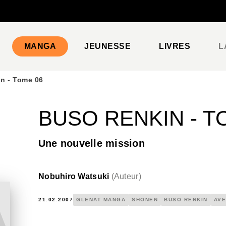
PIED DE PAGE
MANGA
JEUNESSE
LIVRES
L
n - Tome 06
BUSO RENKIN - T
Une nouvelle mission
Nobuhiro Watsuki
(
Auteur
)
21.02.2007
GLÉNAT MANGA
SHONEN
BUSO RENKIN
AV