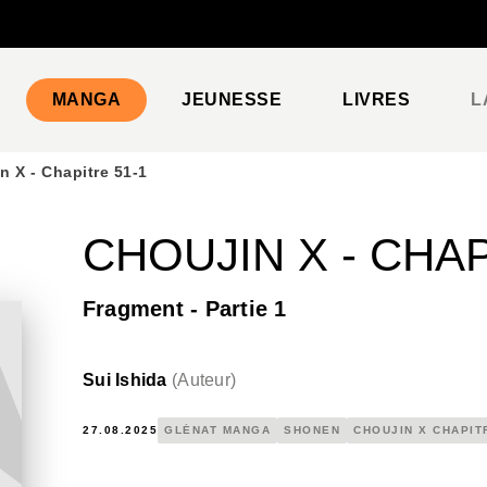
PIED DE PAGE
MANGA
JEUNESSE
LIVRES
L
n X - Chapitre 51-1
CHOUJIN X - CHAP
Fragment - Partie 1
Sui Ishida
(
Auteur
)
27.08.2025
GLÉNAT MANGA
SHONEN
CHOUJIN X CHAPIT