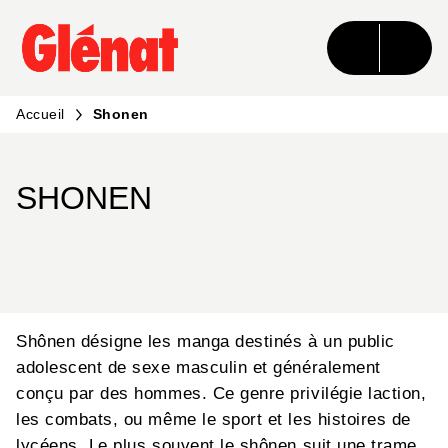
MENU
RECHERCHE
CONTENU
PIED DE PAGE
Accueil
Shonen
SHONEN
Shônen désigne les manga destinés à un public
adolescent de sexe masculin et généralement
conçu par des hommes. Ce genre privilégie laction,
les combats, ou même le sport et les histoires de
lycéens. Le plus souvent le shônen suit une trame