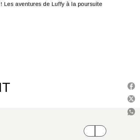
?! Les aventures de Luffy à la poursuite
IT
P
C