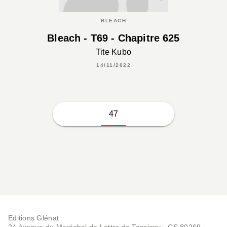
BLEACH
Bleach - T69 - Chapitre 625
Tite Kubo
14/11/2022
47
Editions Glénat
24 Avenue du Maréchal de Lattre de Tassigny - CS 80269