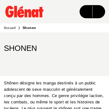
MENU
RECHERCHE
CONTENU
PIED DE PAGE
Accueil
Shonen
SHONEN
Shônen désigne les manga destinés à un public
adolescent de sexe masculin et généralement
conçu par des hommes. Ce genre privilégie laction,
les combats, ou même le sport et les histoires de
lycéens. Le plus souvent le shônen suit une trame