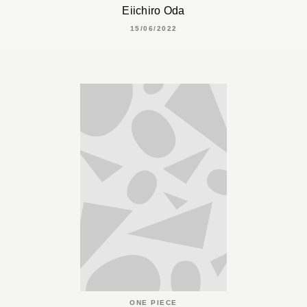
Eiichiro Oda
15/06/2022
ONE PIECE