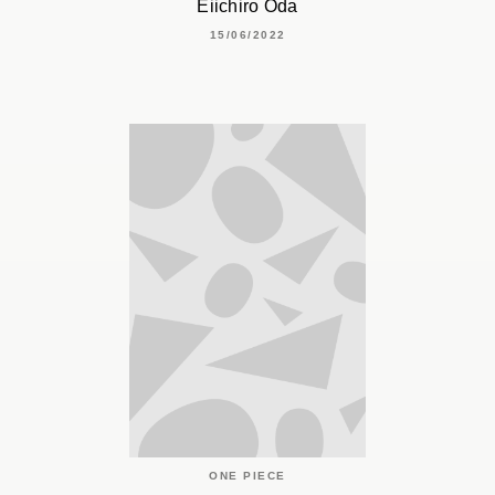
Eiichiro Oda
15/06/2022
ONE PIECE