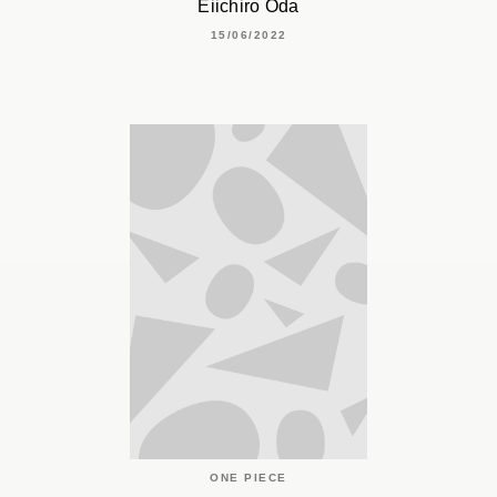
Eiichiro Oda
15/06/2022
ONE PIECE