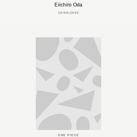
Eiichiro Oda
15/06/2022
ONE PIECE