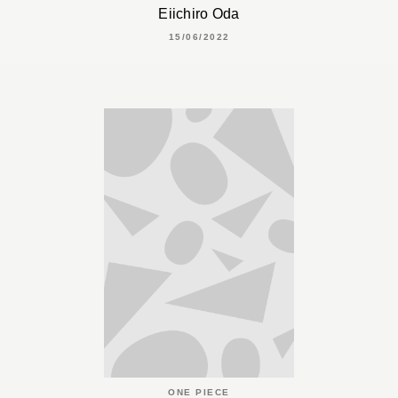
Eiichiro Oda
15/06/2022
ONE PIECE