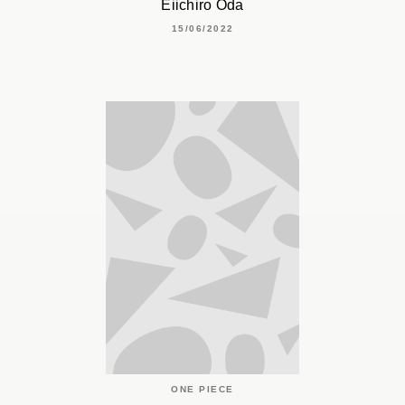
Eiichiro Oda
15/06/2022
ONE PIECE